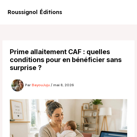
Aller
au
Roussignol Éditions
Main
contenu
Men
Prime allaitement CAF : quelles
conditions pour en bénéficier sans
surprise ?
Par
BayouJuju
/
mai 8, 2026