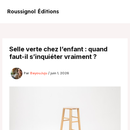
Aller
au
Roussignol Éditions
Main
contenu
Men
Selle verte chez l’enfant : quand
faut-il s’inquiéter vraiment ?
Par
BayouJuju
/
juin 1, 2026