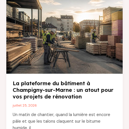
nuit
:
quels
risques
pour
son
sommeil
et
sa
santé
?
La plateforme du bâtiment à
Champigny-sur-Marne : un atout pour
vos projets de rénovation
juillet 25, 2026
Un matin de chantier, quand la lumière est encore
pâle et que les talons claquent sur le bitume
humide, il