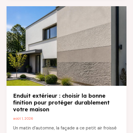
comment
choisir
les
premières
chaussures
sans
se
tromper
?
Enduit extérieur : choisir la bonne
finition pour protéger durablement
votre maison
août 1, 2026
Un matin d’automne, la façade a ce petit air froissé