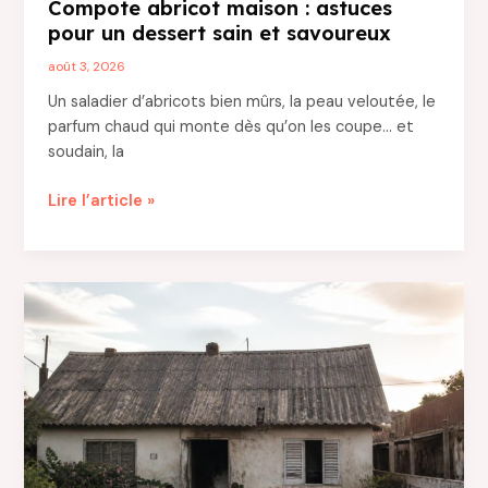
Compote abricot maison : astuces
pour un dessert sain et savoureux
août 3, 2026
Un saladier d’abricots bien mûrs, la peau veloutée, le
parfum chaud qui monte dès qu’on les coupe… et
soudain, la
Compote
Lire l’article »
abricot
maison
:
astuces
pour
un
dessert
sain
et
savoureux