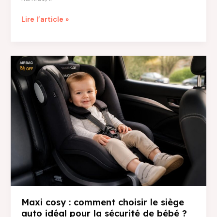
La
Lire l’article »
plateforme
du
bâtiment
à
Champigny-
sur-
Marne
:
un
atout
pour
vos
projets
de
rénovation
Maxi cosy : comment choisir le siège
auto idéal pour la sécurité de bébé ?