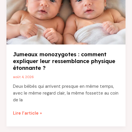
2026
?
Jumeaux monozygotes : comment
expliquer leur ressemblance physique
étonnante ?
août 4, 2026
Deux bébés qui arrivent presque en même temps,
avec le même regard clair, la même fossette au coin
de la
Jumeaux
Lire l’article »
monozygotes
: