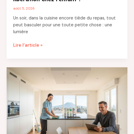
les
jeunes
août 5, 2026
mamans
Un soir, dans la cuisine encore tiède du repas, tout
au
peut basculer pour une toute petite chose : une
quotidien
lumière
Pleurs
Lire l’article »
de
décharge
:
comment
accompagner
ce
moment
de
libération
chez
l’enfant
?