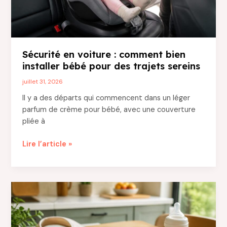
?
Sécurité en voiture : comment bien
installer bébé pour des trajets sereins
juillet 31, 2026
Il y a des départs qui commencent dans un léger
parfum de crème pour bébé, avec une couverture
pliée à
Sécurité
Lire l’article »
en
voiture
:
comment
bien
installer
bébé