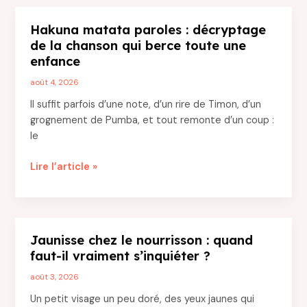
comment
expliquer
Hakuna matata paroles : décryptage
leur
de la chanson qui berce toute une
ressemblance
enfance
physique
étonnante
août 4, 2026
?
Il suffit parfois d’une note, d’un rire de Timon, d’un
grognement de Pumba, et tout remonte d’un coup :
le
Hakuna
Lire l’article »
matata
paroles
:
décryptage
Jaunisse chez le nourrisson : quand
de
faut-il vraiment s’inquiéter ?
la
chanson
août 3, 2026
qui
Un petit visage un peu doré, des yeux jaunes qui