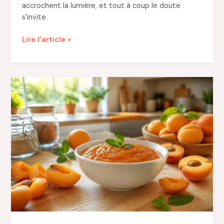
berce
accrochent la lumière, et tout à coup le doute
toute
s’invite
une
enfance
Jaunisse
Lire l’article »
chez
le
nourrisson
:
quand
faut-
il
vraiment
s’inquiéter
?