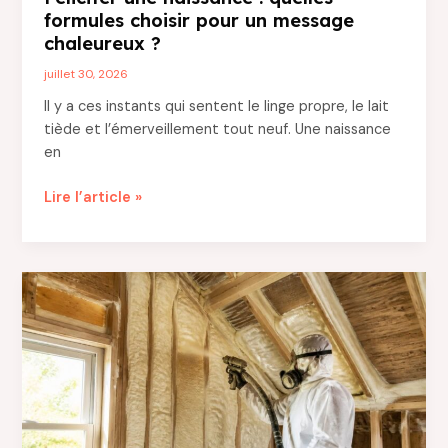
formules choisir pour un message
chaleureux ?
juillet 30, 2026
Il y a ces instants qui sentent le linge propre, le lait
tiède et l’émerveillement tout neuf. Une naissance
en
Féliciter
Lire l’article »
une
naissance
:
quelles
formules
choisir
pour
un
message
chaleureux