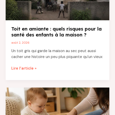
Toit en amiante : quels risques pour la
santé des enfants à la maison ?
août 2, 2026
Un toit gris qui garde la maison au sec peut aussi
cacher une histoire un peu plus piquante qu’un vieux
Toit
Lire l’article »
en
amiante
:
quels
risques
pour
la