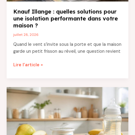
Knauf Illange : quelles solutions pour
une isolation performante dans votre
maison ?
juillet 28, 2026
Quand le vent s’invite sous la porte et que la maison
garde un petit frisson au réveil, une question revient
Knauf
Lire l’article »
Illange
:
quelles
solutions
pour
une
isolation
performante
dans
votre