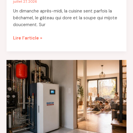
juillet 27, 2026
Un dimanche après-midi, la cuisine sent parfois la
béchamel, le gâteau qui dore et la soupe qui mijote
doucement. Sur
Liant
Lire l’article »
en
cuisine
:
comment
choisir
le
bon
pour
réussir
vos
préparations
maison