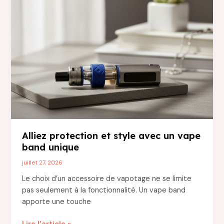
les
meilleurs
choix
pour
une
alimentation
saine
dès
le
départ
?
Alliez protection et style avec un vape
band unique
juillet 27, 2026
Le choix d’un accessoire de vapotage ne se limite
pas seulement à la fonctionnalité. Un vape band
apporte une touche
Alliez