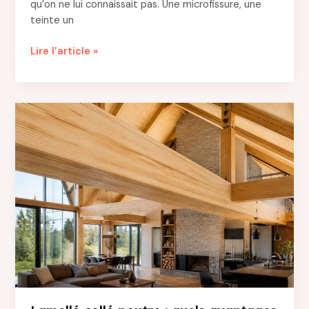
qu’on ne lui connaissait pas. Une microfissure, une
teinte un
Enduit
Lire l’article »
extérieur
:
choisir
la
bonne
finition
pour
protéger
durablement
votre
maison