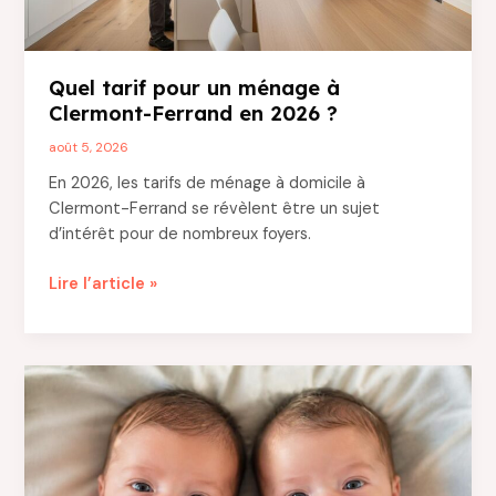
Quel tarif pour un ménage à
Clermont-Ferrand en 2026 ?
août 5, 2026
En 2026, les tarifs de ménage à domicile à
Clermont-Ferrand se révèlent être un sujet
d’intérêt pour de nombreux foyers.
Quel
Lire l’article »
tarif
pour
un
ménage
à
Clermont-
Ferrand
en