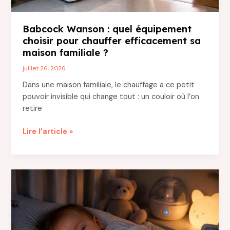
Babcock Wanson : quel équipement
choisir pour chauffer efficacement sa
maison familiale ?
juillet 26, 2026
Dans une maison familiale, le chauffage a ce petit
pouvoir invisible qui change tout : un couloir où l’on
retire
Babcock
Lire l’article »
Wanson
:
quel
équipement
choisir
pour
chauffer
efficacement