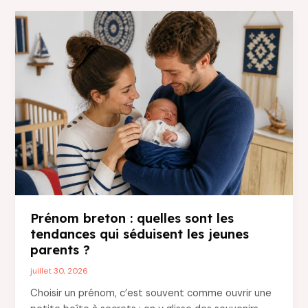
quel
type
choisir
pour
bien
démarrer
la
diversification
alimentaire
?
Prénom breton : quelles sont les
tendances qui séduisent les jeunes
parents ?
juillet 30, 2026
Choisir un prénom, c’est souvent comme ouvrir une