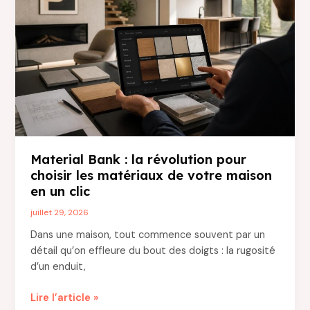
l’isolation
de
votre
maison
?
Material Bank : la révolution pour
choisir les matériaux de votre maison
en un clic
juillet 29, 2026
Dans une maison, tout commence souvent par un
détail qu’on effleure du bout des doigts : la rugosité
d’un enduit,
Material
Lire l’article »