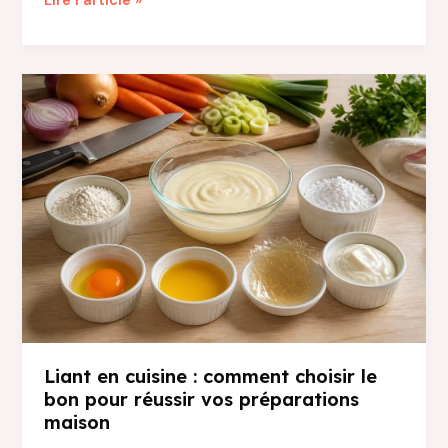
Lire l’article »
protection
et
style
avec
un
vape
band
unique
Liant en cuisine : comment choisir le
bon pour réussir vos préparations
maison