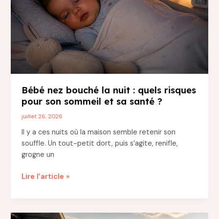
sa
maison
familiale
?
Bébé nez bouché la nuit : quels risques
pour son sommeil et sa santé ?
juillet 26, 2026
Il y a ces nuits où la maison semble retenir son
souffle. Un tout-petit dort, puis s’agite, renifle,
grogne un
Bébé
Lire l’article »
nez
bouché
la