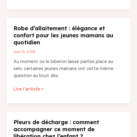
slip
:
quels
critères
Robe d’allaitement : élégance et
pour
confort pour les jeunes mamans au
choisir
quotidien
le
modèle
août 6, 2026
idéal
Au moment où le biberon laisse parfois place au
au
sein, certaines jeunes mamans ont cette même
quotidien
question au bout des
?
Robe
Lire l’article »
d’allaitement
:
élégance
et
Pleurs de décharge : comment
confort
accompagner ce moment de
pour
libération chez l’enfant ?