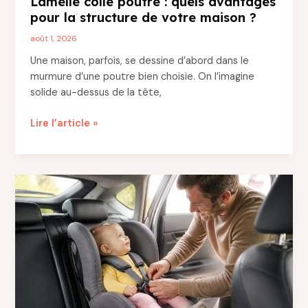
Lamellé collé poutre : quels avantages
pour la structure de votre maison ?
août 1, 2026
Une maison, parfois, se dessine d’abord dans le
murmure d’une poutre bien choisie. On l’imagine
solide au-dessus de la tête,
Lamellé
Lire l’article »
collé
poutre
:
quels
avantages
pour
la
structure
de
votre
maison