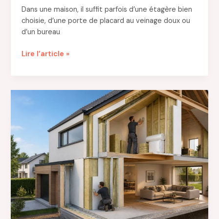
Dans une maison, il suffit parfois d’une étagère bien
choisie, d’une porte de placard au veinage doux ou
d’un bureau
Bois
Lire l’article »
dérivés
:
comprendre
leur
impact
sur
la
décoration
et
la
durabilité
à
la
maison