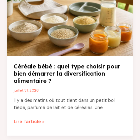
pour
des
trajets
sereins
Céréale bébé : quel type choisir pour
bien démarrer la diversification
alimentaire ?
juillet 31, 2026
Il y a des matins où tout tient dans un petit bol
tiède, parfumé de lait et de céréales. Une
Céréale
Lire l’article »
bébé
: