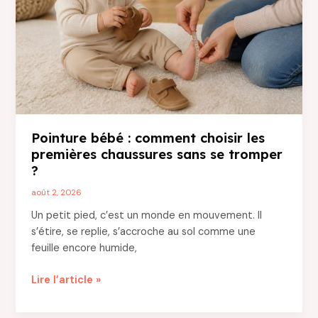
santé
des
enfants
à
la
maison
?
Pointure bébé : comment choisir les
premières chaussures sans se tromper
?
août 2, 2026
Un petit pied, c’est un monde en mouvement. Il
s’étire, se replie, s’accroche au sol comme une
feuille encore humide,
Pointure
Lire l’article »
bébé
: