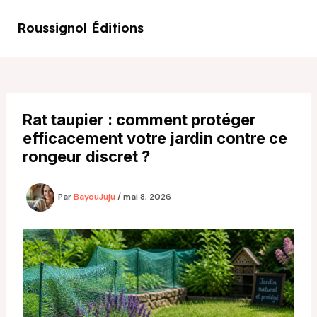
Aller
au
Roussignol Éditions
Main
contenu
Men
Rat taupier : comment protéger
efficacement votre jardin contre ce
rongeur discret ?
Par
BayouJuju
/
mai 8, 2026