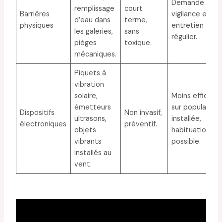
Demande
remplissage
court
Barrières
vigilance et
d’eau dans
terme,
physiques
entretien
les galeries,
sans
régulier.
pièges
toxique.
mécaniques.
Piquets à
vibration
solaire,
Moins efficace
émetteurs
sur population
Dispositifs
Non invasif,
ultrasons,
installée,
électroniques
préventif.
objets
habituation
vibrants
possible.
installés au
vent.