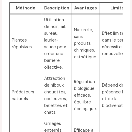
Méthode
Description
Avantages
Limites
Utilisation
de ricin, ail,
Naturelle,
sureau,
Effet limité
sans
Plantes
laurier-
dans le temps,
produits
répulsives
sauce pour
nécessite
chimiques,
créer une
renouvellemen
esthétique.
barrière
olfactive.
Attraction
Régulation
de hiboux,
Dépend de la
biologique
Prédateurs
chouettes,
présence local
efficace,
naturels
couleuvres,
et de la
équilibre
belettes et
biodiversité.
écologique.
chats.
Grillages
enterrés,
Efficace à