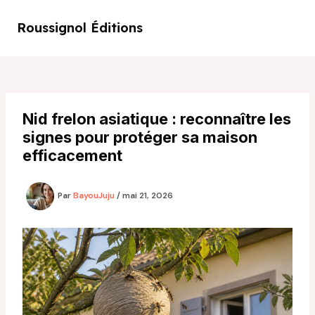
Aller
au
Roussignol Éditions
Main
contenu
Men
Nid frelon asiatique : reconnaître les
signes pour protéger sa maison
efficacement
Par
BayouJuju
/
mai 21, 2026