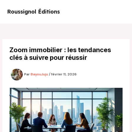
Aller
au
Roussignol Éditions
Main
contenu
Men
Zoom immobilier : les tendances
clés à suivre pour réussir
Par
BayouJuju
/
février 11, 2026