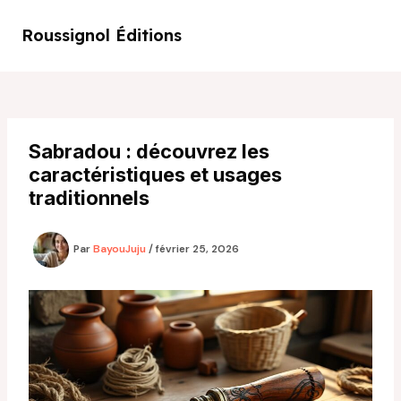
Aller
au
Roussignol Éditions
Main
contenu
Men
Sabradou : découvrez les
caractéristiques et usages
traditionnels
Par
BayouJuju
/
février 25, 2026