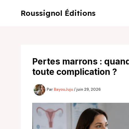
Aller
au
Roussignol Éditions
contenu
Pertes marrons : quand 
toute complication ?
Par
BayouJuju
/
juin 29, 2026