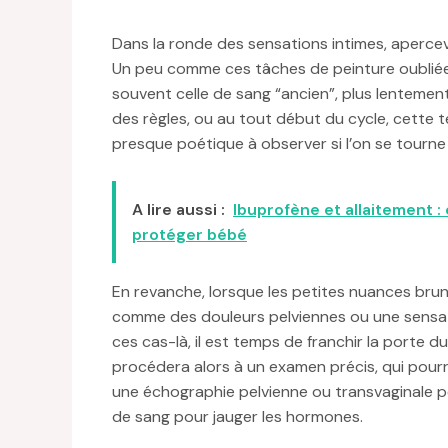
Dans la ronde des sensations intimes, apercev
Un peu comme ces tâches de peinture oubliées
souvent celle de sang “ancien”, plus lentemen
des règles, ou au tout début du cycle, cette tei
presque poétique à observer si l’on se tourne 
A lire aussi :
Ibuprofène et allaitement 
protéger bébé
En revanche, lorsque les petites nuances br
comme des douleurs pelviennes ou une sensati
ces cas-là, il est temps de franchir la porte 
procédera alors à un examen précis, qui pourra i
une échographie pelvienne ou transvaginale po
de sang pour jauger les hormones.