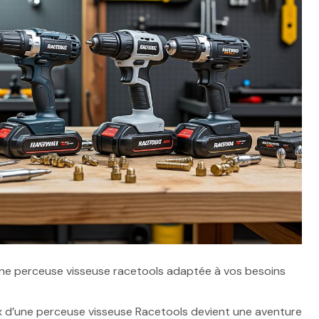
ne perceuse visseuse racetools adaptée à vos besoins
oix d’une perceuse visseuse Racetools devient une aventure