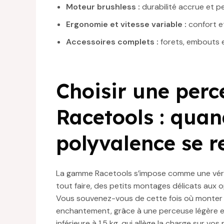
Moteur brushless :
durabilité accrue et p
Ergonomie et vitesse variable :
confort et
Accessoires complets :
forets, embouts e
Choisir une perc
Racetools : quan
polyvalence se r
La gamme Racetools s’impose comme une véritabl
tout faire, des petits montages délicats aux 
Vous souvenez-vous de cette fois où monter 
enchantement, grâce à une perceuse légère et
inférieure à 1,5 kg, qui allège la charge sur 