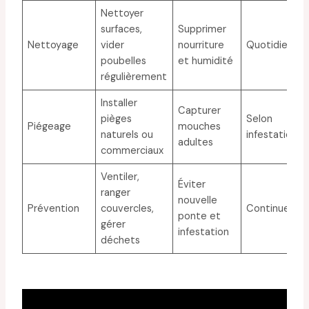
Nettoyer
surfaces,
Supprimer
Nettoyage
vider
nourriture
Quotidienne
poubelles
et humidité
régulièrement
Installer
Capturer
pièges
Selon
Piégeage
mouches
naturels ou
infestation
adultes
commerciaux
Ventiler,
Éviter
ranger
nouvelle
Prévention
couvercles,
Continue
ponte et
gérer
infestation
déchets