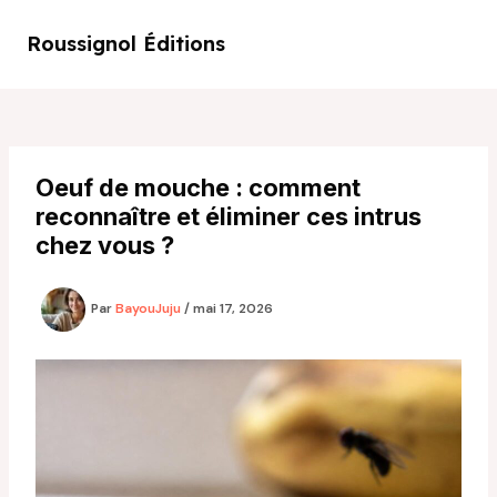
Aller
au
Roussignol Éditions
Main
contenu
Men
Oeuf de mouche : comment
reconnaître et éliminer ces intrus
chez vous ?
Par
BayouJuju
/
mai 17, 2026