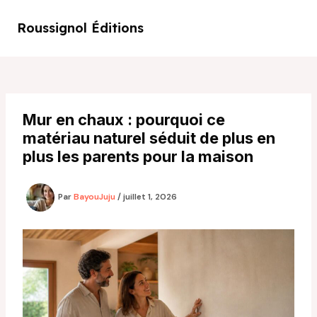
Aller
au
Roussignol Éditions
Main
contenu
Men
Mur en chaux : pourquoi ce
matériau naturel séduit de plus en
plus les parents pour la maison
Par
BayouJuju
/
juillet 1, 2026