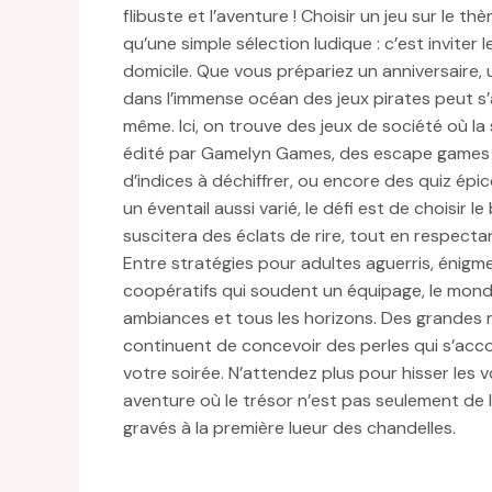
flibuste et l’aventure ! Choisir un jeu sur le t
qu’une simple sélection ludique : c’est inviter l
domicile. Que vous prépariez un anniversaire,
dans l’immense océan des jeux pirates peut s’a
même. Ici, on trouve des jeux de société où la
édité par Gamelyn Games, des escape games p
d’indices à déchiffrer, ou encore des quiz épi
un éventail aussi varié, le défi est de choisir l
suscitera des éclats de rire, tout en respectan
Entre stratégies pour adultes aguerris, énigm
coopératifs qui soudent un équipage, le mond
ambiances et tous les horizons. Des grandes 
continuent de concevoir des perles qui s’acco
votre soirée. N’attendez plus pour hisser le
aventure où le trésor n’est pas seulement de l
gravés à la première lueur des chandelles.