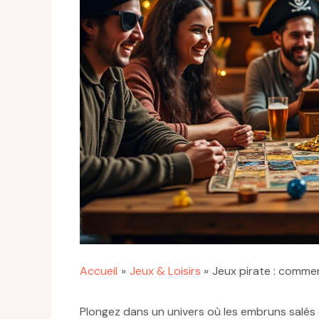
Accueil
Jeux & Loisirs
Jeux pirate : commen
Plongez dans un univers où les embruns salés e