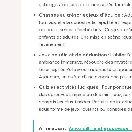
échanges, parfaits pour une soirée familial
Chasses au trésor et jeux d’équipe :
Adap
font appel à la curiosité, la rapidité et l’e
parcours semés d’embûches… Ces jeux crée
enfants et adultes. Une mise en scène réus
l’événement.
Jeux de rôle et de déduction :
Habiller l
ambiance immersive, résoudre des mystères 
titres signés Yellow ou Ludonaute proposen
4 joueurs, en quête d’une expérience plus n
Quiz et activités ludiques :
Pour ponctuer l
des épreuves simples ou des mini-jeux, sont
compris les plus timides. Parfaits en interl
sous forme de jeux roulants ou consoles d
A lire aussi :
Amoxicilline et grossesse :