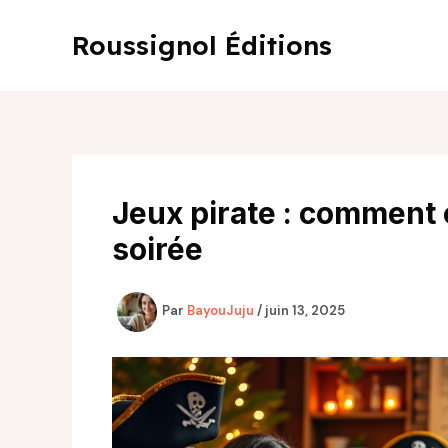
Aller
au
Roussignol Éditions
contenu
Jeux pirate : comment c
soirée
Par
BayouJuju
/
juin 13, 2025