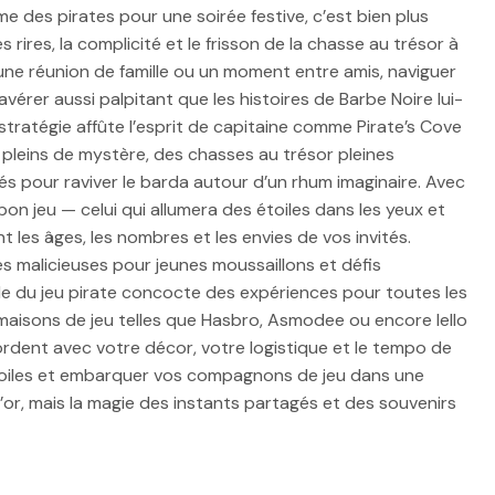
hème des pirates pour une soirée festive, c’est bien plus
es rires, la complicité et le frisson de la chasse au trésor à
 une réunion de famille ou un moment entre amis, naviguer
vérer aussi palpitant que les histoires de Barbe Noire lui-
 stratégie affûte l’esprit de capitaine comme Pirate’s Cove
leins de mystère, des chasses au trésor pleines
cés pour raviver le barda autour d’un rhum imaginaire. Avec
e bon jeu — celui qui allumera des étoiles dans les yeux et
t les âges, les nombres et les envies de vos invités.
es malicieuses pour jeunes moussaillons et défis
e du jeu pirate concocte des expériences pour toutes les
maisons de jeu telles que Hasbro, Asmodee ou encore Iello
rdent avec votre décor, votre logistique et le tempo de
s voiles et embarquer vos compagnons de jeu dans une
’or, mais la magie des instants partagés et des souvenirs