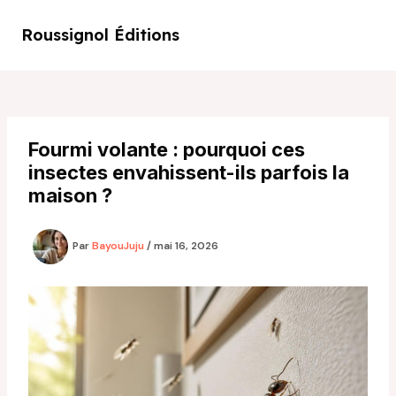
Aller
au
Roussignol Éditions
Main
contenu
Men
Fourmi volante : pourquoi ces
insectes envahissent-ils parfois la
maison ?
Par
BayouJuju
/
mai 16, 2026