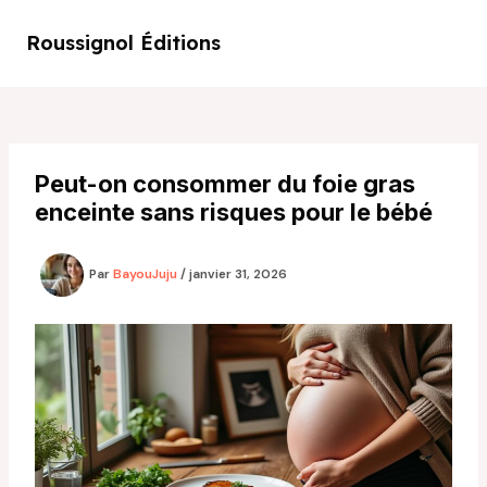
Aller
au
Roussignol Éditions
Main
contenu
Men
Peut-on consommer du foie gras
enceinte sans risques pour le bébé
Par
BayouJuju
/
janvier 31, 2026