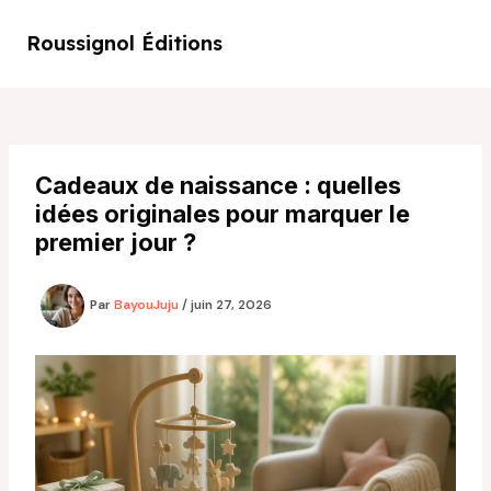
Aller
au
Roussignol Éditions
Main
contenu
Men
Cadeaux de naissance : quelles
idées originales pour marquer le
premier jour ?
Par
BayouJuju
/
juin 27, 2026