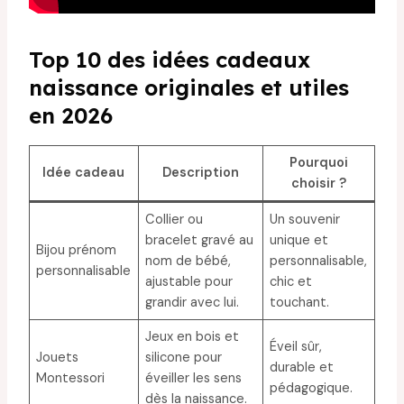
Top 10 des idées cadeaux
naissance originales et utiles
en 2026
Pourquoi
Idée cadeau
Description
choisir ?
Collier ou
Un souvenir
bracelet gravé au
unique et
Bijou prénom
nom de bébé,
personnalisable,
personnalisable
ajustable pour
chic et
grandir avec lui.
touchant.
Jeux en bois et
Éveil sûr,
Jouets
silicone pour
durable et
Montessori
éveiller les sens
pédagogique.
dès la naissance.