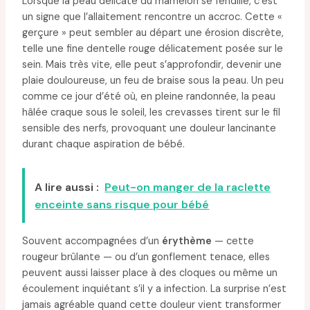
Lorsque la peau délicate du mamelon se fendille, c’est
un signe que l’allaitement rencontre un accroc. Cette «
gerçure » peut sembler au départ une érosion discrète,
telle une fine dentelle rouge délicatement posée sur le
sein. Mais très vite, elle peut s’approfondir, devenir une
plaie douloureuse, un feu de braise sous la peau. Un peu
comme ce jour d’été où, en pleine randonnée, la peau
hâlée craque sous le soleil, les crevasses tirent sur le fil
sensible des nerfs, provoquant une douleur lancinante
durant chaque aspiration de bébé.
A lire aussi :
Peut-on manger de la raclette
enceinte sans risque pour bébé
Souvent accompagnées d’un
érythème
— cette
rougeur brûlante — ou d’un gonflement tenace, elles
peuvent aussi laisser place à des cloques ou même un
écoulement inquiétant s’il y a infection. La surprise n’est
jamais agréable quand cette douleur vient transformer