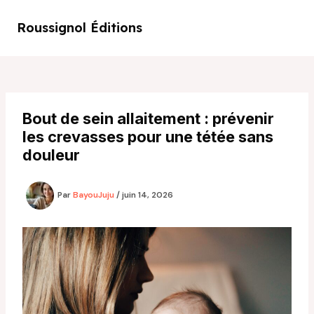
Aller
au
Roussignol Éditions
Main
contenu
Men
Bout de sein allaitement : prévenir
les crevasses pour une tétée sans
douleur
Par
BayouJuju
/
juin 14, 2026