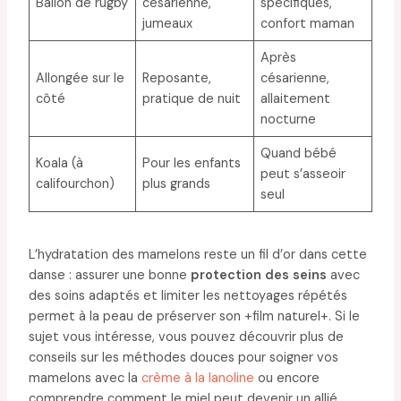
Ballon de rugby
césarienne,
spécifiques,
jumeaux
confort maman
Après
Allongée sur le
Reposante,
césarienne,
côté
pratique de nuit
allaitement
nocturne
Quand bébé
Koala (à
Pour les enfants
peut s’asseoir
califourchon)
plus grands
seul
L’hydratation des mamelons reste un fil d’or dans cette
danse : assurer une bonne
protection des seins
avec
des soins adaptés et limiter les nettoyages répétés
permet à la peau de préserver son +film naturel+. Si le
sujet vous intéresse, vous pouvez découvrir plus de
conseils sur les méthodes douces pour soigner vos
mamelons avec la
crème à la lanoline
ou encore
comprendre comment le miel peut devenir un allié