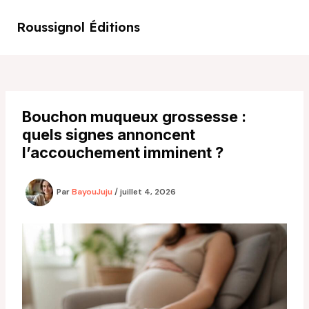
Aller
au
Roussignol Éditions
Main
contenu
Men
Bouchon muqueux grossesse :
quels signes annoncent
l’accouchement imminent ?
Par
BayouJuju
/
juillet 4, 2026