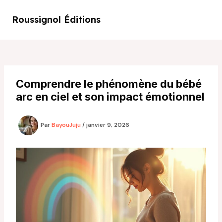
Aller
au
Roussignol Éditions
Main
contenu
Men
Comprendre le phénomène du bébé
arc en ciel et son impact émotionnel
Par
BayouJuju
/
janvier 9, 2026