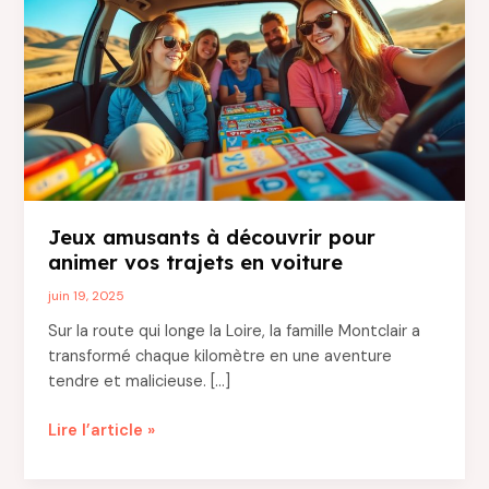
Jeux amusants à découvrir pour
animer vos trajets en voiture
juin 19, 2025
Sur la route qui longe la Loire, la famille Montclair a
transformé chaque kilomètre en une aventure
tendre et malicieuse. […]
Jeux
Lire l’article »
amusants
à