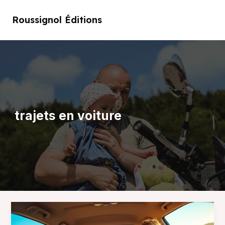
Aller
au
Roussignol Éditions
Main
contenu
Men
trajets en voiture