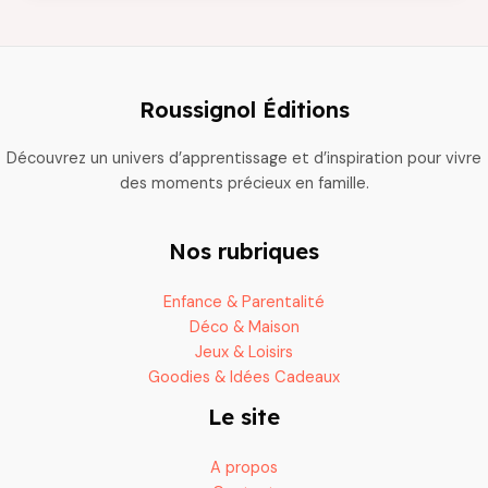
découvrir
pour
animer
vos
Roussignol Éditions
trajets
en
Découvrez un univers d’apprentissage et d’inspiration pour vivre
voiture
des moments précieux en famille.
Nos rubriques
Enfance & Parentalité
Déco & Maison
Jeux & Loisirs
Goodies & Idées Cadeaux
Le site
A propos