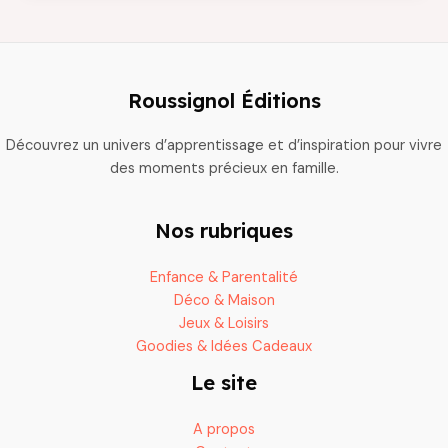
pourquoi
ce
jeu
séduit
Roussignol Éditions
les
joueurs
Découvrez un univers d’apprentissage et d’inspiration pour vivre
du
des moments précieux en famille.
monde
entier
Nos rubriques
Enfance & Parentalité
Déco & Maison
Jeux & Loisirs
Goodies & Idées Cadeaux
Le site
A propos