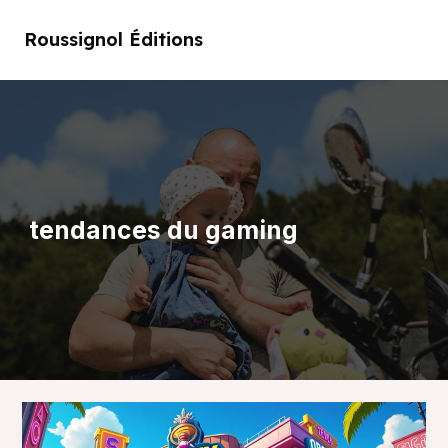
Aller
au
Roussignol Éditions
Main
contenu
Men
tendances du gaming