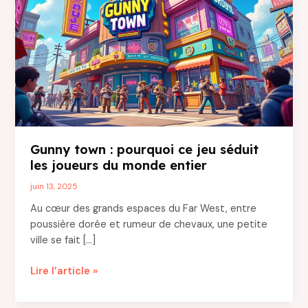
Gunny town : pourquoi ce jeu séduit
les joueurs du monde entier
juin 13, 2025
Au cœur des grands espaces du Far West, entre
poussière dorée et rumeur de chevaux, une petite
ville se fait […]
Gunny
Lire l’article »
town
: