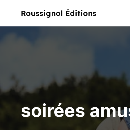
Aller
au
Roussignol Éditions
contenu
soirées amu