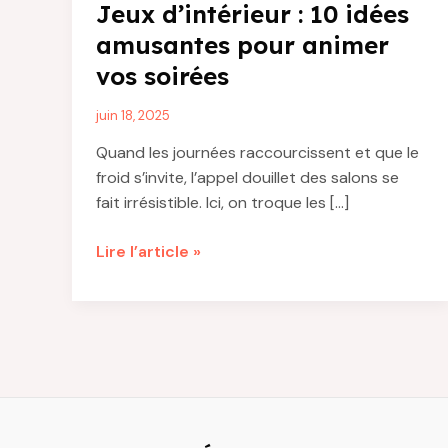
Jeux d’intérieur : 10 idées
amusantes pour animer
vos soirées
juin 18, 2025
Quand les journées raccourcissent et que le
froid s’invite, l’appel douillet des salons se
fait irrésistible. Ici, on troque les […]
Jeux
Lire l’article »
d’intérieur
:
10
idées
amusantes
pour
animer