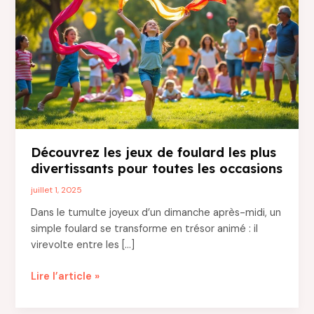
Découvrez les jeux de foulard les plus
divertissants pour toutes les occasions
juillet 1, 2025
Dans le tumulte joyeux d’un dimanche après-midi, un
simple foulard se transforme en trésor animé : il
virevolte entre les […]
Découvrez
Lire l’article »
les
jeux