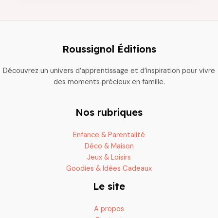
de
foulard
les
plus
Roussignol Éditions
divertissants
pour
Découvrez un univers d’apprentissage et d’inspiration pour vivre
toutes
des moments précieux en famille.
les
occasions
Nos rubriques
Enfance & Parentalité
Déco & Maison
Jeux & Loisirs
Goodies & Idées Cadeaux
Le site
A propos