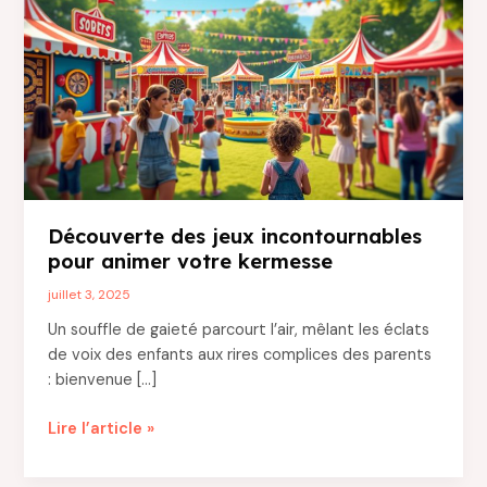
Découverte des jeux incontournables
pour animer votre kermesse
juillet 3, 2025
Un souffle de gaieté parcourt l’air, mêlant les éclats
de voix des enfants aux rires complices des parents
: bienvenue […]
Découverte
Lire l’article »
des
jeux