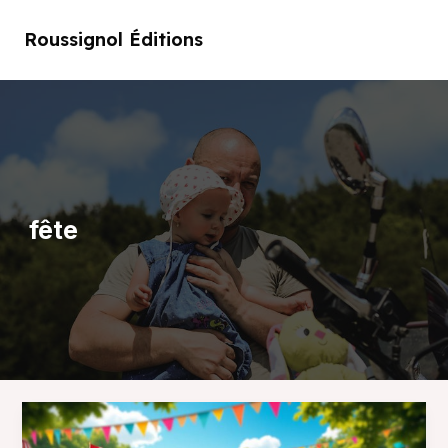
Aller
au
Roussignol Éditions
Main
contenu
Men
fête