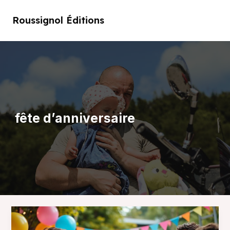
Aller
au
Roussignol Éditions
Main
contenu
Men
fête d’anniversaire