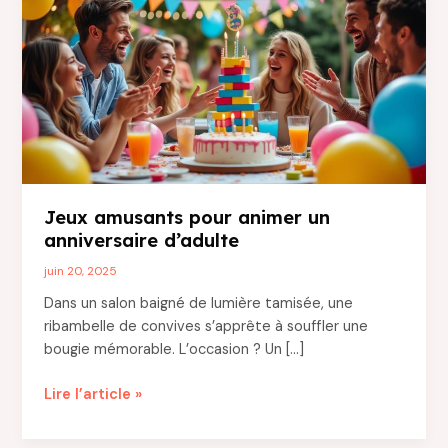
Jeux amusants pour animer un
anniversaire d’adulte
juin 20, 2025
Dans un salon baigné de lumière tamisée, une
ribambelle de convives s’apprête à souffler une
bougie mémorable. L’occasion ? Un […]
Jeux
Lire l’article »
amusants
pour