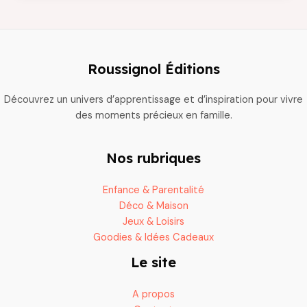
:
les
meilleures
idées
Roussignol Éditions
pour
s’amuser
Découvrez un univers d’apprentissage et d’inspiration pour vivre
ensemble
des moments précieux en famille.
Nos rubriques
Enfance & Parentalité
Déco & Maison
Jeux & Loisirs
Goodies & Idées Cadeaux
Le site
A propos