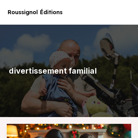
Aller
au
Roussignol Éditions
Main
contenu
Men
divertissement familial