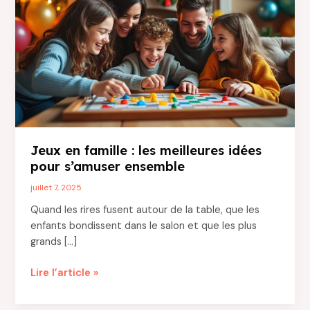
Jeux en famille : les meilleures idées
pour s’amuser ensemble
juillet 7, 2025
Quand les rires fusent autour de la table, que les
enfants bondissent dans le salon et que les plus
grands […]
Jeux
Lire l’article »
en
famille