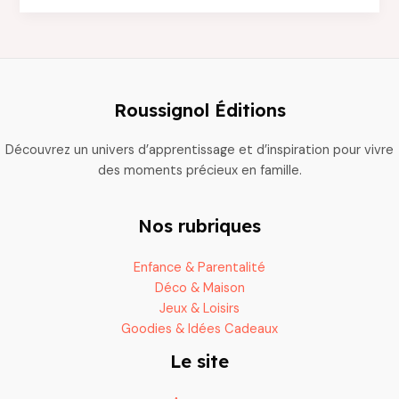
avec
les
produits
Brioche
Pasquier
Roussignol Éditions
:
des
Découvrez un univers d’apprentissage et d’inspiration pour vivre
idées
des moments précieux en famille.
pour
toute
la
Nos rubriques
famille
Enfance & Parentalité
Déco & Maison
Jeux & Loisirs
Goodies & Idées Cadeaux
Le site