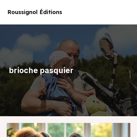
Aller
au
Roussignol Éditions
Main
contenu
Men
brioche pasquier