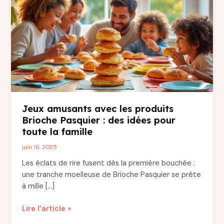
Jeux amusants avec les produits
Brioche Pasquier : des idées pour
toute la famille
juin 16, 2025
Les éclats de rire fusent dès la première bouchée :
une tranche moelleuse de Brioche Pasquier se prête
à mille […]
Jeux
Lire l’article »
amusants