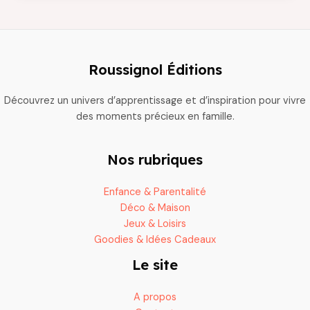
billes
:
un
retour
Roussignol Éditions
en
force
Découvrez un univers d’apprentissage et d’inspiration pour vivre
dans
des moments précieux en famille.
les
loisirs
enfants
Nos rubriques
Enfance & Parentalité
Déco & Maison
Jeux & Loisirs
Goodies & Idées Cadeaux
Le site
A propos