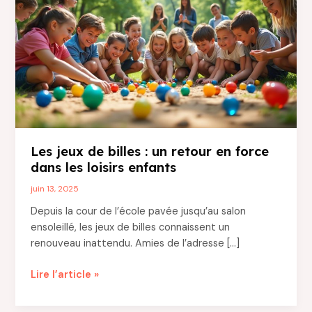
Les jeux de billes : un retour en force
dans les loisirs enfants
juin 13, 2025
Depuis la cour de l’école pavée jusqu’au salon
ensoleillé, les jeux de billes connaissent un
renouveau inattendu. Amies de l’adresse […]
Les
Lire l’article »
jeux
de